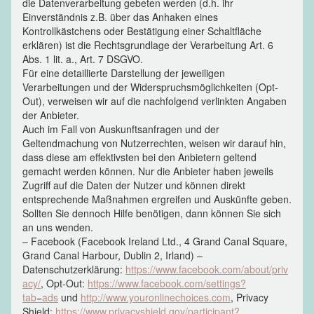
die Datenverarbeitung gebeten werden (d.h. ihr
Einverständnis z.B. über das Anhaken eines
Kontrollkästchens oder Bestätigung einer Schaltfläche
erklären) ist die Rechtsgrundlage der Verarbeitung Art. 6
Abs. 1 lit. a., Art. 7 DSGVO.
Für eine detaillierte Darstellung der jeweiligen
Verarbeitungen und der Widerspruchsmöglichkeiten (Opt-
Out), verweisen wir auf die nachfolgend verlinkten Angaben
der Anbieter.
Auch im Fall von Auskunftsanfragen und der
Geltendmachung von Nutzerrechten, weisen wir darauf hin,
dass diese am effektivsten bei den Anbietern geltend
gemacht werden können. Nur die Anbieter haben jeweils
Zugriff auf die Daten der Nutzer und können direkt
entsprechende Maßnahmen ergreifen und Auskünfte geben.
Sollten Sie dennoch Hilfe benötigen, dann können Sie sich
an uns wenden.
– Facebook (Facebook Ireland Ltd., 4 Grand Canal Square,
Grand Canal Harbour, Dublin 2, Irland) –
Datenschutzerklärung:
https://www.facebook.com/about/priv
acy/
, Opt-Out:
https://www.facebook.com/settings?
tab=ads
und
http://www.youronlinechoices.com
, Privacy
Shield:
https://www.privacyshield.gov/participant?