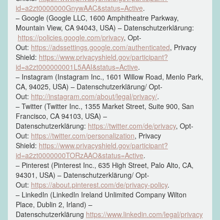
id=a2zt0000000GnywAAC&status=Active
.
– Google (Google LLC, 1600 Amphitheatre Parkway,
Mountain View, CA 94043, USA) – Datenschutzerklärung:
https://policies.google.com/privacy
, Opt-
Out:
https://adssettings.google.com/authenticated
, Privacy
Shield:
https://www.privacyshield.gov/participant?
id=a2zt000000001L5AAI&status=Active
.
– Instagram (Instagram Inc., 1601 Willow Road, Menlo Park,
CA, 94025, USA) – Datenschutzerklärung/ Opt-
Out:
http://instagram.com/about/legal/privacy/
.
– Twitter (Twitter Inc., 1355 Market Street, Suite 900, San
Francisco, CA 94103, USA) –
Datenschutzerklärung:
https://twitter.com/de/privacy
, Opt-
Out:
https://twitter.com/personalization
, Privacy
Shield:
https://www.privacyshield.gov/participant?
id=a2zt0000000TORzAAO&status=Active
.
– Pinterest (Pinterest Inc., 635 High Street, Palo Alto, CA,
94301, USA) – Datenschutzerklärung/ Opt-
Out:
https://about.pinterest.com/de/privacy-policy
.
– LinkedIn (LinkedIn Ireland Unlimited Company Wilton
Place, Dublin 2, Irland) –
Datenschutzerklärung
https://www.linkedin.com/legal/privacy