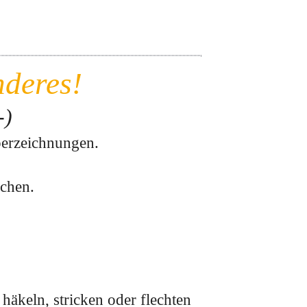
nderes!
-)
perzeichnungen.
schen.
häkeln, stricken oder flechten